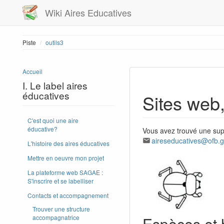
Wiki Aires Educatives
Piste
outils3
Accueil
I. Le label aires
éducatives
Sites web
C'est quoi une aire
éducative?
Vous avez trouvé une super
aireseducatives@ofb.g
L'histoire des aires éducatives
Mettre en oeuvre mon projet
La plateforme web SAGAE :
S'inscrire et se labelliser
Contacts et accompagnement
Trouver une structure
accompagnatrice
Espèces et 