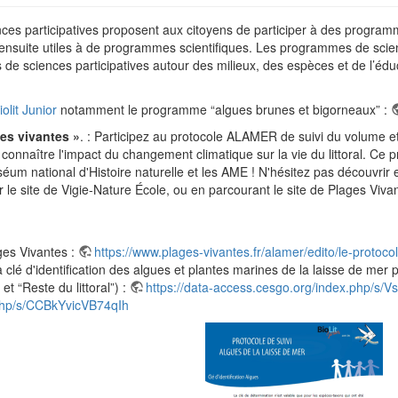
s participatives proposent aux citoyens de participer à des programmes
t ensuite utiles à de programmes scientifiques. Les programmes de scien
 sciences participatives autour des milieux, des espèces et de l’éduc
iolit Junior
notamment le programme “algues brunes et bigorneaux” :
es vivantes »
. : Participez au protocole ALAMER de suivi du volume e
 connaître l'impact du changement climatique sur la vie du littoral. Ce p
éum national d'Histoire naturelle et les AME ! N'hésitez pas découvrir e
 le site de Vigie-Nature École, ou en parcourant le site de Plages Vivan
ages Vivantes :
https://www.plages-vivantes.fr/alamer/edito/le-protoco
a clé d'identification des algues et plantes marines de la laisse de mer
et “Reste du littoral”) :
https://data-access.cesgo.org/index.php/s
php/s/CCBkYvicVB74qIh