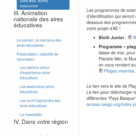
Sites web, autres
ressources
Les programmes de science
III. Animation
d’identification qui seron
nationale des aires
dessous des programmes de
éducatives
votre projet d’AE !
Biolit Junior
:
B
Le parrain, la marraine des
aires éducatives
Programme « plag
laisse de mer, pour
Présentation, objectifs de
Planète Mer, le Mus
l'animation
en vous rendant sur
Les ateliers retour
Plages vivantes
.
d'expérience aires
éducatives
Le lien vers le site de Pl
Les webinaires aires
éducatives
Le lien pour télécharger l
différentes “Pays Basque” 
Les conf' inspirantes des
access.cesgo.org/index.
aires éducatives
La newsletter
IV. Dans votre région