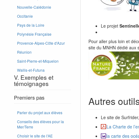
Nouvelle-Calédonie
Occitanie
Pays de la Loire
Le projet
Sentinell
Polynésie Française
Pour aller plus loin et d
Provence-Alpes-Côte d'Azur
site du MNHN dédié aux 
Réunion
Saint-Pierre-et-Miquelon
Wallis-et-Futuna
V. Exemples et
témoignages
Premiers pas
Autres outi
Parler du projet aux élèves
Le site de Surfrid
Conseils des élèves pour la
La Charte de l’
Mer/Terre
la carte des océ
Choisir le site de l'AE