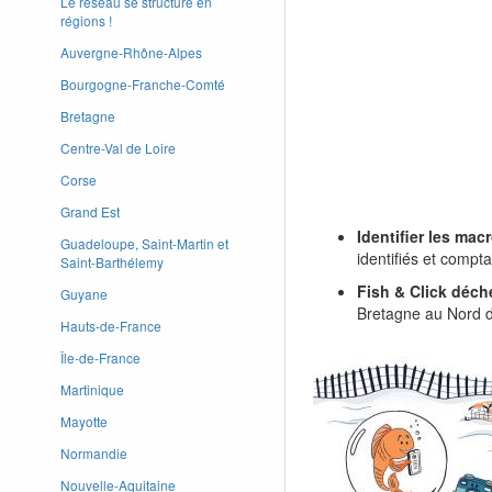
Le réseau se structure en
régions !
Auvergne-Rhône-Alpes
Bourgogne-Franche-Comté
Bretagne
Centre-Val de Loire
Corse
Grand Est
Identifier les mac
Guadeloupe, Saint-Martin et
identifiés et compta
Saint-Barthélemy
Fish & Click déch
Guyane
Bretagne au Nord d
Hauts-de-France
Île-de-France
Martinique
Mayotte
Normandie
Nouvelle-Aquitaine