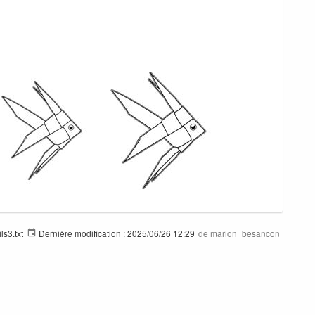
ils3.txt
Dernière modification :
2025/06/26 12:29
de
marion_besancon