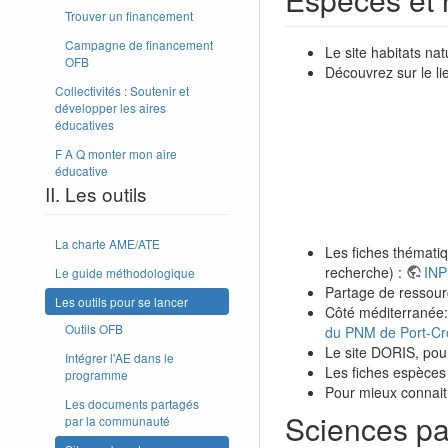
Trouver un financement
Campagne de financement
Le site habitats na
OFB
Découvrez sur le li
Collectivités : Soutenir et
développer les aires
éducatives
F A Q monter mon aire
éducative
II. Les outils
La charte AME/ATE
Les fiches thématiq
recherche) :
IN
Le guide méthodologique
Partage de ressourc
Les outils pour se lancer
Côté méditerranée:
Outils OFB
du PNM de Port-Cr
Le site DORIS, pour 
Intégrer l'AE dans le
Les fiches espèces
programme
Pour mieux connait
Les documents partagés
Sciences par
par la communauté