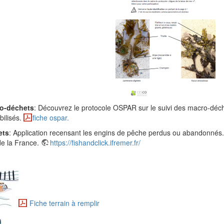
ro-déchets
: Découvrez le protocole OSPAR sur le suivi des macro-déc
bilisés.
fiche ospar.
ets
: Application recensant les engins de pêche perdus ou abandonnés. Po
e la France.
https://fishandclick.ifremer.fr/
Fiche terrain à remplir