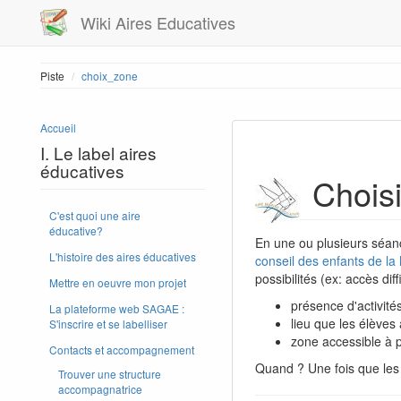
Wiki Aires Educatives
Piste
choix_zone
Accueil
I. Le label aires
éducatives
Choisi
C'est quoi une aire
éducative?
En une ou plusieurs séanc
L'histoire des aires éducatives
conseil des enfants de la
possibilités (ex: accès dif
Mettre en oeuvre mon projet
présence d'activité
La plateforme web SAGAE :
lieu que les élèves 
S'inscrire et se labelliser
zone accessible à 
Contacts et accompagnement
Quand ? Une fois que les é
Trouver une structure
accompagnatrice