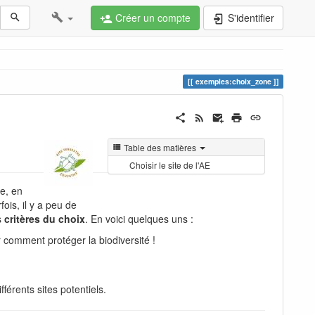
Créer un compte
S'identifier
exemples:choix_zone
Table des matières
Choisir le site de l'AE
ve, en
ois, il y a peu de
es
critères du choix
. En voici quelques uns :
 comment protéger la biodiversité !
férents sites potentiels.