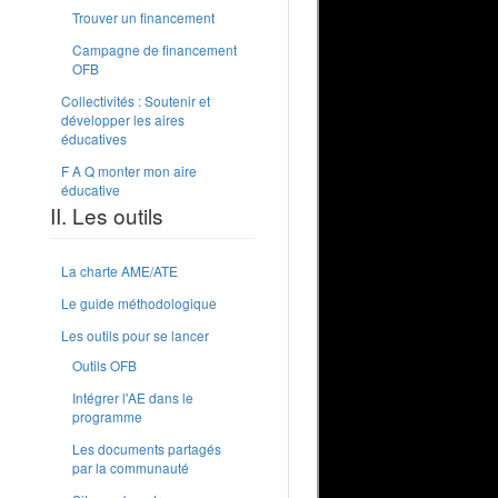
Trouver un financement
Campagne de financement
OFB
Collectivités : Soutenir et
développer les aires
éducatives
F A Q monter mon aire
éducative
II. Les outils
La charte AME/ATE
Le guide méthodologique
Les outils pour se lancer
Outils OFB
Intégrer l'AE dans le
programme
Les documents partagés
par la communauté