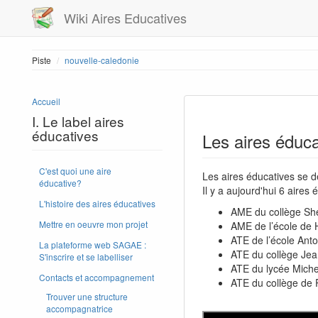
Wiki Aires Educatives
Piste
nouvelle-caledonie
Accueil
I. Le label aires
éducatives
Les aires éduc
C'est quoi une aire
Les aires éducatives se d
éducative?
Il y a aujourd'hui 6 aires é
L'histoire des aires éducatives
AME du collège Sh
Mettre en oeuvre mon projet
AME de l’école de H
ATE de l’école Anto
La plateforme web SAGAE :
ATE du collège Jea
S'inscrire et se labelliser
ATE du lycée Mich
Contacts et accompagnement
ATE du collège de
Trouver une structure
accompagnatrice