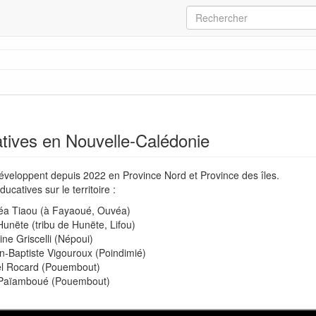
atives en Nouvelle-Calédonie
éveloppent depuis 2022 en Province Nord et Province des îles.
ducatives sur le territoire :
éa Tiaou (à Fayaoué, Ouvéa)
unëte (tribu de Hunëte, Lifou)
ine Griscelli (Népoui)
n-Baptiste Vigouroux (Poindimié)
el Rocard (Pouembout)
 Païamboué (Pouembout)