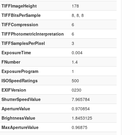
TIFFImageHeight
178
TIFFBitsPerSample
8, 8, 8
TIFFCompression
6
TIFFPhotometricInterpretation
6
TIFFSamplesPerPixel
3
ExposureTime
0.004
FNumber
1.4
ExposureProgram
1
ISOSpeedRatings
500
EXIFVersion
0230
ShutterSpeedValue
7.965784
ApertureValue
0.970854
BrightnessValue
1.8453125
MaxApertureValue
0.96875