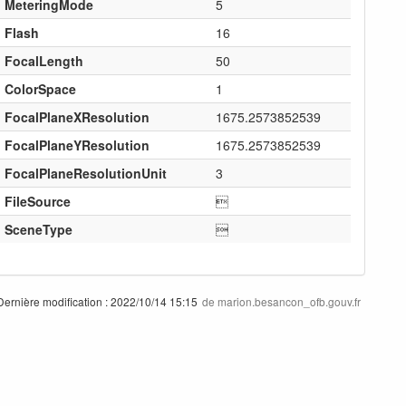
MeteringMode
5
Flash
16
FocalLength
50
ColorSpace
1
FocalPlaneXResolution
1675.2573852539
FocalPlaneYResolution
1675.2573852539
FocalPlaneResolutionUnit
3
FileSource

SceneType

ernière modification :
2022/10/14 15:15
de
marion.besancon_ofb.gouv.fr