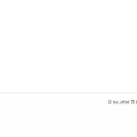
bul_off.txt
D