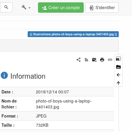
Créer un compte
S'identifier
illustrations:photo-of-boys-using-a-laptop-3401403.jpg
Information
Date :
2019/12/14 00:07
Nom de
photo-of-boys-using-a-laptop-
fichier :
3401403.jpg
Format :
JPEG
Taille :
732KB