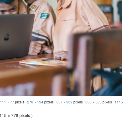
:
111 × 77
pixels
278 × 194
pixels
557 × 389
pixels
836 × 583
pixels
1115
115 × 778 pixels )