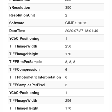
YResolution
350
ResolutionUnit
2
Software
GIMP 2.10.12
DateTime
2020:07:27 18:01:49
YCbCrPositioning
1
TIFFImageWidth
256
TIFFImageHeight
170
TIFFBitsPerSample
8, 8, 8
TIFFCompression
6
TIFFPhotometricInterpretation
6
TIFFSamplesPerPixel
3
YCbCrPositioning
1
TIFFImageWidth
256
TIFFImageHeight
170