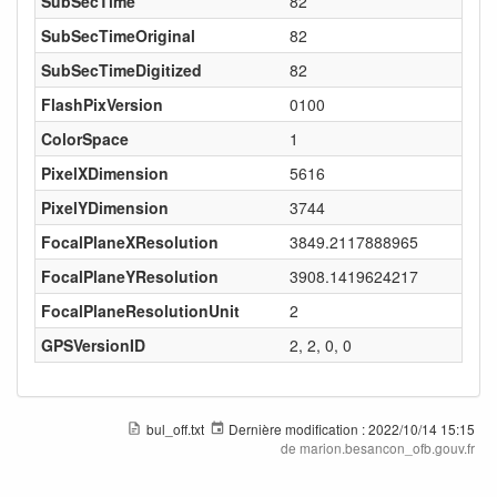
SubSecTime
82
SubSecTimeOriginal
82
SubSecTimeDigitized
82
FlashPixVersion
0100
ColorSpace
1
PixelXDimension
5616
PixelYDimension
3744
FocalPlaneXResolution
3849.2117888965
FocalPlaneYResolution
3908.1419624217
FocalPlaneResolutionUnit
2
GPSVersionID
2, 2, 0, 0
bul_off.txt
Dernière modification :
2022/10/14 15:15
de
marion.besancon_ofb.gouv.fr