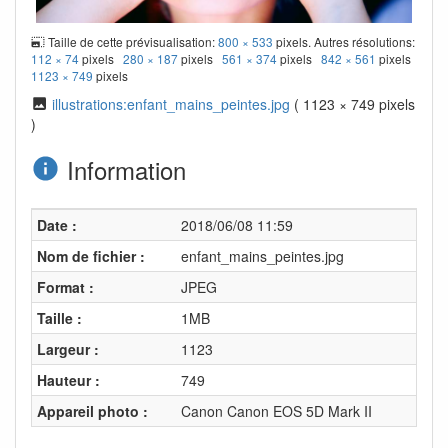
Taille de cette prévisualisation:
800 × 533
pixels. Autres résolutions:
112 × 74
pixels
280 × 187
pixels
561 × 374
pixels
842 × 561
pixels
1123 × 749
pixels
illustrations:enfant_mains_peintes.jpg
( 1123 × 749 pixels
)
Information
Date :
2018/06/08 11:59
Nom de fichier :
enfant_mains_peintes.jpg
Format :
JPEG
Taille :
1MB
Largeur :
1123
Hauteur :
749
Appareil photo :
Canon Canon EOS 5D Mark II