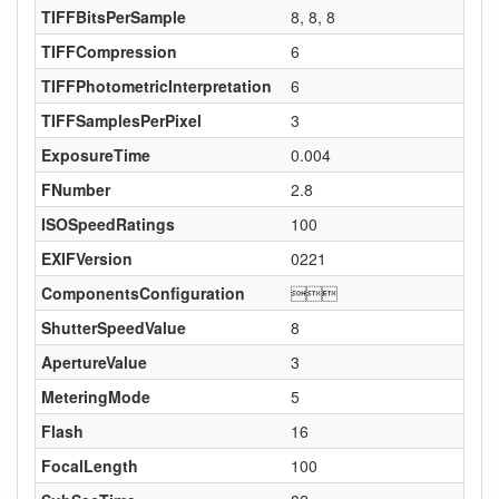
TIFFBitsPerSample
8, 8, 8
TIFFCompression
6
TIFFPhotometricInterpretation
6
TIFFSamplesPerPixel
3
ExposureTime
0.004
FNumber
2.8
ISOSpeedRatings
100
EXIFVersion
0221
ComponentsConfiguration

ShutterSpeedValue
8
ApertureValue
3
MeteringMode
5
Flash
16
FocalLength
100